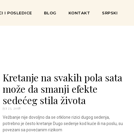
I I POSLEDICE
BLOG
KONTAKT
SRPSKI
Kretanje na svakih pola sata
može da smanji efekte
sedećeg stila života
јул 23, 2018
Vežbanje nije dovoljno da se otklone rizici dugog sedenja,
potrebno je često kretanje Dugo sedenje kod kuće ili na poslu, su
povezani sa povećanim rizikom