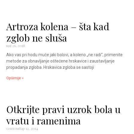
Artroza kolena – šta kad
zglob ne sluša
мај 26, 2018
Ako vas pri hodu muče jaki bolovi, a koleno „ne radi“, primenite
metode za obnavljanje oštećene hrskavice i zaustavljanje
propadanja zgloba. Hrskavica zgloba se sastoji
Opširnije »
Otkrijte pravi uzrok bola u
vratu i ramenima
септембар 12, 2014