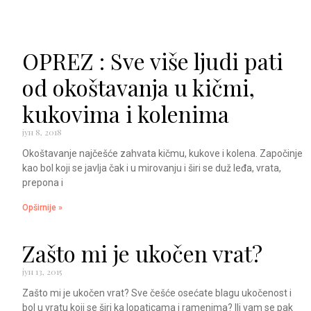
OPREZ : Sve više ljudi pati
od okoštavanja u kičmi,
kukovima i kolenima
јун 8, 2018
Okoštavanje najčešće zahvata kičmu, kukove i kolena. Započinje
kao bol koji se javlja čak i u mirovanju i širi se duž leđa, vrata,
prepona i
Opširnije »
Zašto mi je ukočen vrat?
јун 13, 2015
Zašto mi je ukočen vrat? Sve češće osećate blagu ukočenost i
bol u vratu koji se širi ka lopaticama i ramenima? Ili vam se pak