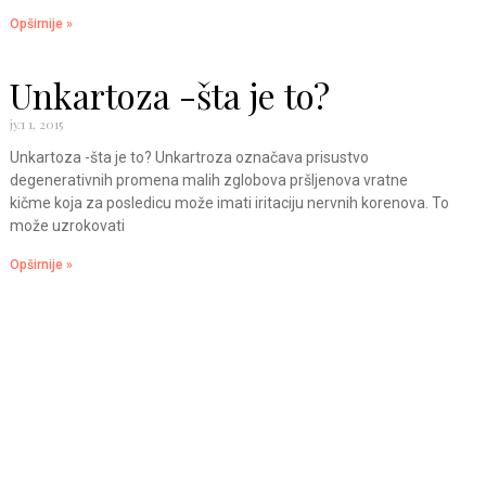
Opširnije »
Unkartoza -šta je to?
јул 1, 2015
Unkartoza -šta je to? Unkartroza označava prisustvo
degenerativnih promena malih zglobova pršljenova vratne
kičme koja za posledicu može imati iritaciju nervnih korenova. To
može uzrokovati
Opširnije »