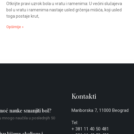
Otkrijte pravi uzrok bola u vratu i ramenima: U većini slučajeva
bol u vratu i ramenima nastaje usled grčenja mišića, koji usled
toga postaje krut,
Opširnije »
Kontakti
oć nauke smanjiti bol?
Mariborska 7, 11000 Beograd
u mnogo naučila u poslednjih 50
Tel:
+ 381 11 40 50 481
ivu kičmu: skolioza i