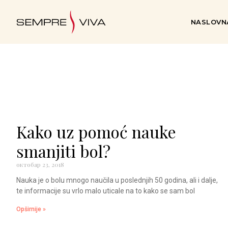
NASLOVN
Kako uz pomoć nauke
smanjiti bol?
октобар 23, 2018
Nauka je o bolu mnogo naučila u poslednjih 50 godina, ali i dalje,
te informacije su vrlo malo uticale na to kako se sam bol
Opširnije »