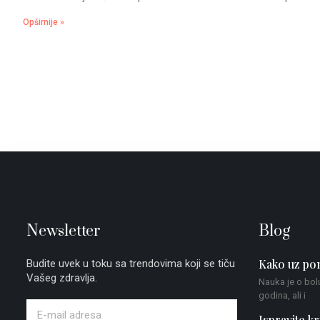
Opširnije »
Newsletter
Blog
Kako uz pom
Budite uvek u toku sa trendovima koji se tiču
Vašeg zdravlja.
Nauka je o bol
godina, ali i
Ispravite kr