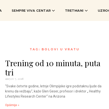
A
SEMPRE VIVA CENTAR
TRETMANI
UZROC
TAG: BOLOVI U VRATU
Trening od 10 minuta, puta
tri
август 7, 2018
“Svake četvrte godine, letnje Olimpijske igre podstaknu ljude da
krenu da vežbaju“, kaže Glen Geser, profesor i drektor „ Healthy
Lifestyles Research Center“ na Arizona
Opširnije »