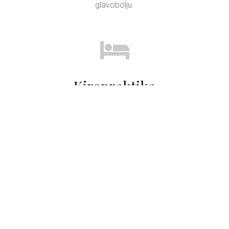
glavobolju.
Kiropraktika
Bukalna i kobido masaža