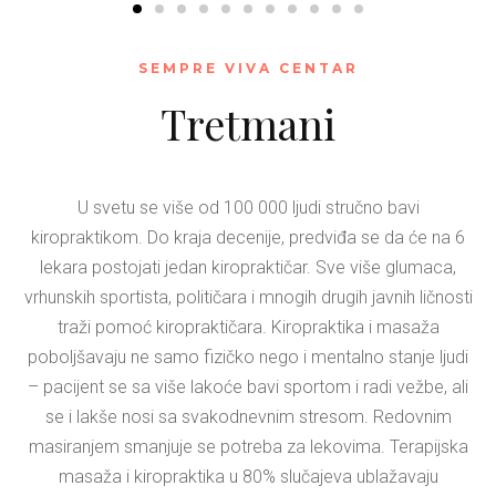
SEMPRE VIVA CENTAR
Tretmani
U svetu se više od 100 000 ljudi stručno bavi
kiropraktikom. Do kraja decenije, predviđa se da će na 6
lekara postojati jedan kiropraktičar. Sve više glumaca,
vrhunskih sportista, političara i mnogih drugih javnih ličnosti
traži pomoć kiropraktičara. Kiropraktika i masaža
poboljšavaju ne samo fizičko nego i mentalno stanje ljudi
– pacijent se sa više lakoće bavi sportom i radi vežbe, ali
se i lakše nosi sa svakodnevnim stresom. Redovnim
masiranjem smanjuje se potreba za lekovima. Terapijska
masaža i kiropraktika u 80% slučajeva ublažavaju