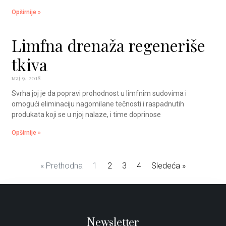
Opširnije »
Limfna drenaža regeneriše
tkiva
мај 9, 2018
Svrha joj je da popravi prohodnost u limfnim sudovima i
omogući eliminaciju nagomilane tečnosti i raspadnutih
produkata koji se u njoj nalaze, i time doprinose
Opširnije »
« Prethodna
1
2
3
4
Sledeća »
Newsletter