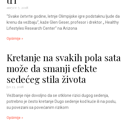
август 7, 2018
“Svake četvrte godine, letnje Olimpijske igre podstaknu ljude da
krenu da vežbaju“, kaže Glen Geser, profesor i drektor „ Healthy
Lifestyles Research Center“ na Arizona
Opširnije »
Kretanje na svakih pola sata
može da smanji efekte
sedećeg stila života
јул 23, 2018
Vežbanje nije dovoljno da se otklone rizici dugog sedenja,
potrebno je često kretanje Dugo sedenje kod kuće ili na poslu,
su povezani sa povećanim rizikom
Opširnije »