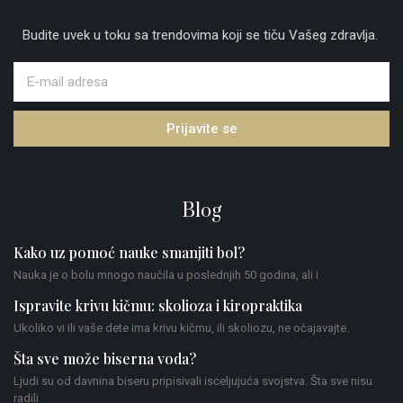
Budite uvek u toku sa trendovima koji se tiču Vašeg zdravlja.
Prijavite se
Blog
Kako uz pomoć nauke smanjiti bol?
Nauka je o bolu mnogo naučila u poslednjih 50 godina, ali i
Ispravite krivu kičmu: skolioza i kiropraktika
Ukoliko vi ili vaše dete ima krivu kičmu, ili skoliozu, ne očajavajte.
Šta sve može biserna voda?
Ljudi su od davnina biseru pripisivali isceljujuća svojstva. Šta sve nisu
radili