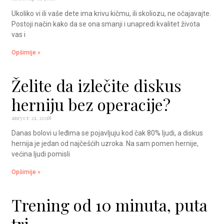
Ukoliko vi ili vaše dete ima krivu kičmu, ili skoliozu, ne očajavajte.
Postoji način kako da se ona smanji i unapredi kvalitet života
vas i
Opširnije »
Želite da izlečite diskus
herniju bez operacije?
август 21, 2018
Danas bolovi u leđima se pojavljuju kod čak 80% ljudi, a diskus
hernija je jedan od najčešćih uzroka. Na sam pomen hernije,
većina ljudi pomisli
Opširnije »
Trening od 10 minuta, puta
tri