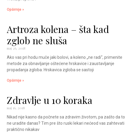
Opširnije »
Artroza kolena – šta kad
zglob ne sluša
мај 26, 2018
Ako vas pri hodu muče jaki bolovi, a koleno „ne radi“, primenite
metode za obnavljanje oštećene hrskavice i zaustavljanje
propadanja zgloba. Hrskavica zgloba se sastoji
Opširnije »
Zdravlje u 10 koraka
мај 16, 2018
Nikad nije kasno da počnete sa zdravim životom, pa zašto da to
ne uradite danas? Tim pre što ruski lekari nećeod vas zahtevati
praktično nikakav