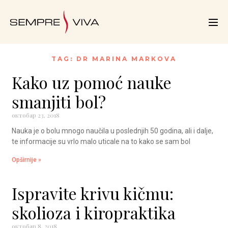
TAG: DR MARINA MARKOVA
Kako uz pomoć nauke
smanjiti bol?
октобар 23, 2018
Nauka je o bolu mnogo naučila u poslednjih 50 godina, ali i dalje,
te informacije su vrlo malo uticale na to kako se sam bol
Opširnije »
Ispravite krivu kičmu:
skolioza i kiropraktika
октобар 8, 2018