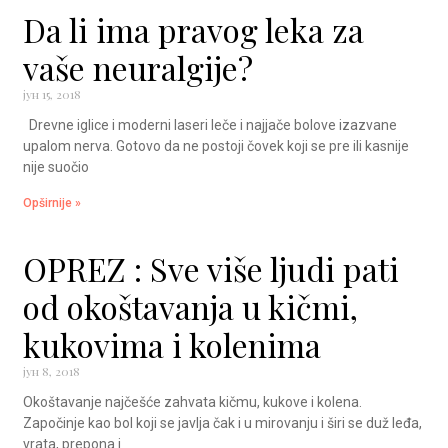
Da li ima pravog leka za
vaše neuralgije?
јун 15, 2018
Drevne iglice i moderni laseri leče i najjače bolove izazvane
upalom nerva. Gotovo da ne postoji čovek koji se pre ili kasnije
nije suočio
Opširnije »
OPREZ : Sve više ljudi pati
od okoštavanja u kičmi,
kukovima i kolenima
јун 8, 2018
Okoštavanje najčešće zahvata kičmu, kukove i kolena.
Započinje kao bol koji se javlja čak i u mirovanju i širi se duž leđa,
vrata, prepona i