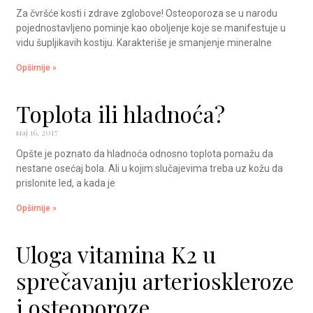
Za čvršće kosti i zdrave zglobove! Osteoporoza se u narodu
pojednostavljeno pominje kao oboljenje koje se manifestuje u
vidu šupljikavih kostiju. Karakteriše je smanjenje mineralne
Opširnije »
Toplota ili hladnoća?
мај 16, 2017
Opšte je poznato da hladnoća odnosno toplota pomažu da
nestane osećaj bola. Ali u kojim slučajevima treba uz kožu da
prislonite led, a kada je
Opširnije »
Uloga vitamina K2 u
sprečavanju arterioskleroze
i osteoporoze