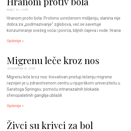
Hranom protiv bola
март 10, 2016
Hranom protiv bola: Protivno uvreženom mišljenju, slanina nije
dobra za „podmazivanje“ zglobova, već se savetuje
konzumiranje svežeg voća i povrća, biljnih čajeva i vode. Hrana
Opširnije »
Migrenu leče kroz nos
децембар 11, 2015
Migrenu leče kroz nos: Inovativan pristup lečenju migrene
razvijen je u zdravstvenom centru u njujorškom univerzitetu u
Saratoga Springsu: pomoću intranazalnih blokada
sfenopalatinih ganglija ublažili
Opširnije »
Živci su krivci za bol