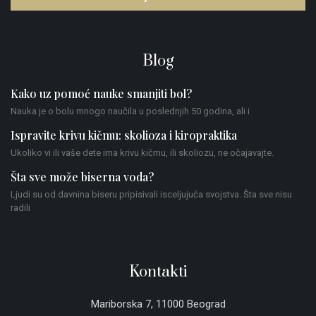
Blog
Kako uz pomoć nauke smanjiti bol?
Nauka je o bolu mnogo naučila u poslednjih 50 godina, ali i
Ispravite krivu kičmu: skolioza i kiropraktika
Ukoliko vi ili vaše dete ima krivu kičmu, ili skoliozu, ne očajavajte.
Šta sve može biserna voda?
Ljudi su od davnina biseru pripisivali isceljujuća svojstva. Šta sve nisu
radili
Kontakti
Mariborska 7, 11000 Beograd