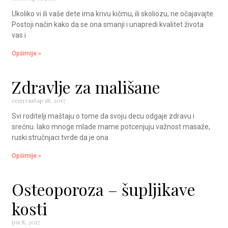
Ukoliko vi ili vaše dete ima krivu kičmu, ili skoliozu, ne očajavajte.
Postoji način kako da se ona smanji i unapredi kvalitet života
vas i
Opširnije »
Zdravlje za mališane
септембар 18, 2017
Svi roditelji maštaju o tome da svoju decu odgaje zdravu i
srećnu. Iako mnoge mlade mame potcenjuju važnost masaže,
ruski stručnjaci tvrde da je ona
Opširnije »
Osteoporoza – šupljikave
kosti
јун 8, 2017