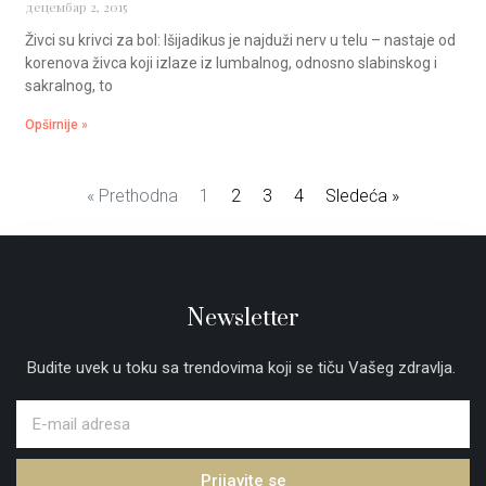
децембар 2, 2015
Živci su krivci za bol: Išijadikus je najduži nerv u telu – nastaje od
korenova živca koji izlaze iz lumbalnog, odnosno slabinskog i
sakralnog, to
Opširnije »
« Prethodna
1
2
3
4
Sledeća »
Newsletter
Budite uvek u toku sa trendovima koji se tiču Vašeg zdravlja.
Prijavite se