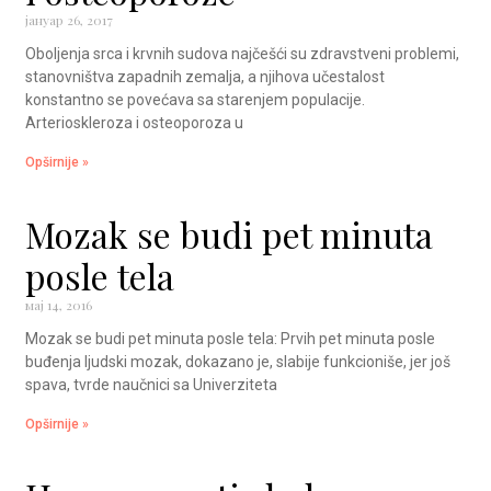
јануар 26, 2017
Oboljenja srca i krvnih sudova najčešći su zdravstveni problemi,
stanovništva zapadnih zemalja, a njihova učestalost
konstantno se povećava sa starenjem populacije.
Arterioskleroza i osteoporoza u
Opširnije »
Mozak se budi pet minuta
posle tela
мај 14, 2016
Mozak se budi pet minuta posle tela: Prvih pet minuta posle
buđenja ljudski mozak, dokazano je, slabije funkcioniše, jer još
spava, tvrde naučnici sa Univerziteta
Opširnije »