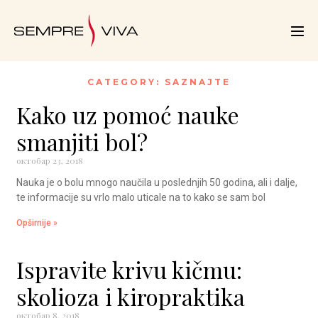
CATEGORY: SAZNAJTE
Kako uz pomoć nauke
smanjiti bol?
октобар 23, 2018
Nauka je o bolu mnogo naučila u poslednjih 50 godina, ali i dalje,
te informacije su vrlo malo uticale na to kako se sam bol
Opširnije »
Ispravite krivu kičmu:
skolioza i kiropraktika
октобар 8, 2018