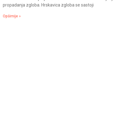
propadanja zgloba. Hrskavica zgloba se sastoji
Opširnije »