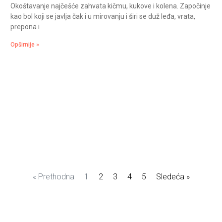
Okoštavanje najčešće zahvata kičmu, kukove i kolena. Započinje
kao bol koji se javlja čak i u mirovanju i širi se duž leđa, vrata,
prepona i
Opširnije »
« Prethodna
1
2
3
4
5
Sledeća »