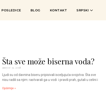
I POSLEDICE
BLOG
KONTAKT
SRPSKI
Šta sve može biserna voda?
август 31, 2018
Ljudi su od davnina biseru pripisivali isceljujuća svojstva. Šta sve
nisu radili sa njim: rastvarali ga u vodi i pravili prah, gutali u celini i
Opširnije »