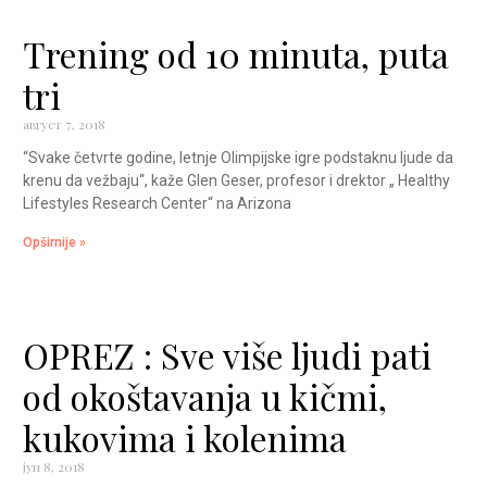
Trening od 10 minuta, puta
tri
август 7, 2018
“Svake četvrte godine, letnje Olimpijske igre podstaknu ljude da
krenu da vežbaju“, kaže Glen Geser, profesor i drektor „ Healthy
Lifestyles Research Center“ na Arizona
Opširnije »
OPREZ : Sve više ljudi pati
od okoštavanja u kičmi,
kukovima i kolenima
јун 8, 2018