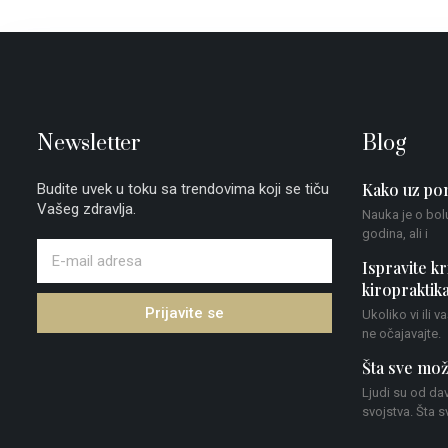
Newsletter
Blog
Kako uz pom
Budite uvek u toku sa trendovima koji se tiču
Vašeg zdravlja.
Nauka je o bol
godina, ali i
Ispravite kr
kiropraktik
Prijavite se
Ukoliko vi ili v
ne očajavajte.
Šta sve mož
Ljudi su od dav
svojstva. Šta sv