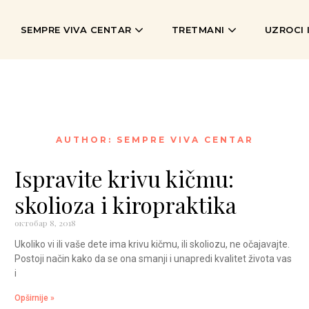
SEMPRE VIVA CENTAR
TRETMANI
UZROCI 
AUTHOR:
SEMPRE VIVA CENTAR
Ispravite krivu kičmu:
skolioza i kiropraktika
октобар 8, 2018
Ukoliko vi ili vaše dete ima krivu kičmu, ili skoliozu, ne očajavajte.
Postoji način kako da se ona smanji i unapredi kvalitet života vas
i
Opširnije »