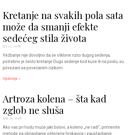
Kretanje na svakih pola sata
može da smanji efekte
sedećeg stila života
јул 23, 2018
Vežbanje nije dovoljno da se otklone rizici dugog sedenja,
potrebno je često kretanje Dugo sedenje kod kuće ili na poslu, su
povezani sa povećanim rizikom
Opširnije »
Artroza kolena – šta kad
zglob ne sluša
мај 26, 2018
Ako vas pri hodu muče jaki bolovi, a koleno „ne radi“, primenite
metode za obnavljanje oštećene hrskavice i zaustavljanje