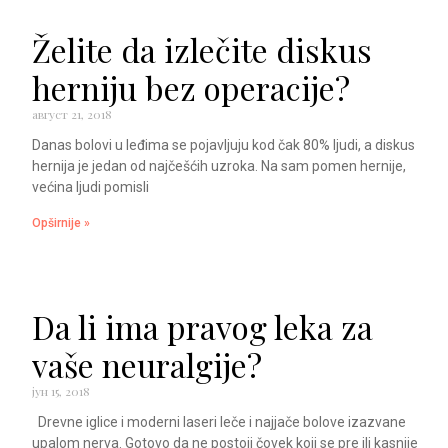
Želite da izlečite diskus
herniju bez operacije?
август 21, 2018
Danas bolovi u leđima se pojavljuju kod čak 80% ljudi, a diskus
hernija je jedan od najčešćih uzroka. Na sam pomen hernije,
većina ljudi pomisli
Opširnije »
Da li ima pravog leka za
vaše neuralgije?
јун 15, 2018
Drevne iglice i moderni laseri leče i najjače bolove izazvane
upalom nerva. Gotovo da ne postoji čovek koji se pre ili kasnije