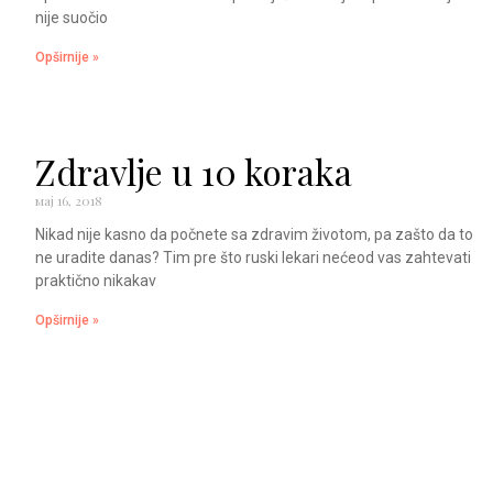
nije suočio
Opširnije »
Zdravlje u 10 koraka
мај 16, 2018
Nikad nije kasno da počnete sa zdravim životom, pa zašto da to
ne uradite danas? Tim pre što ruski lekari nećeod vas zahtevati
praktično nikakav
Opširnije »