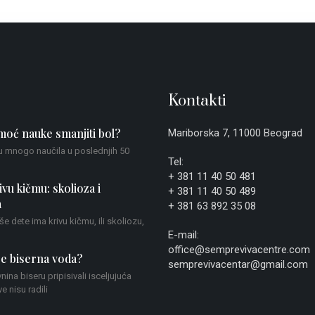
Kontakti
oć nauke smanjiti bol?
Mariborska 7, 11000 Beograd
u mnogo naučila u poslednjih 50
Tel:
+ 381 11 40 50 481
ivu kičmu: skolioza i
+ 381 11 40 50 489
a
+ 381 63 892 35 08
aše dete ima krivu kičmu, ili skoliozu,
E-mail:
office@semprevivacentre.com
e biserna voda?
semprevivacentar@gmail.com
nina biseru pripisivali isceljujuća
e nisu radili