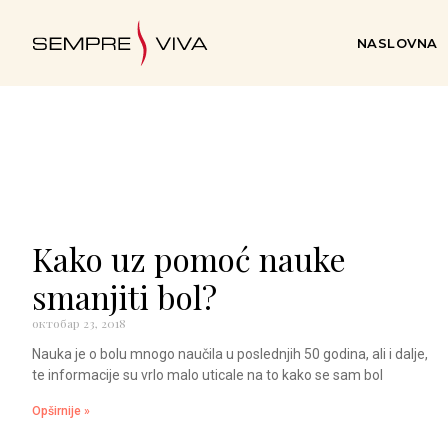
NASLOVNA
Kako uz pomoć nauke
smanjiti bol?
октобар 23, 2018
Nauka je o bolu mnogo naučila u poslednjih 50 godina, ali i dalje,
te informacije su vrlo malo uticale na to kako se sam bol
Opširnije »