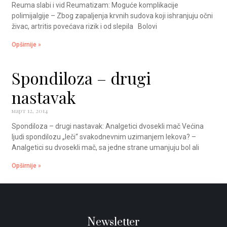
Reuma slabi i vid Reumatizam: Moguće komplikacije
polimijalgije – Zbog zapaljenja krvnih sudova koji ishranjuju očni
živac, artritis povećava rizik i od slepila Bolovi
Opširnije »
Spondiloza – drugi
nastavak
март 12, 2014
Spondiloza – drugi nastavak: Analgetici dvosekli mač Većina
ljudi spondilozu „leči“ svakodnevnim uzimanjem lekova? –
Analgetici su dvosekli mač, sa jedne strane umanjuju bol ali
Opširnije »
Newsletter