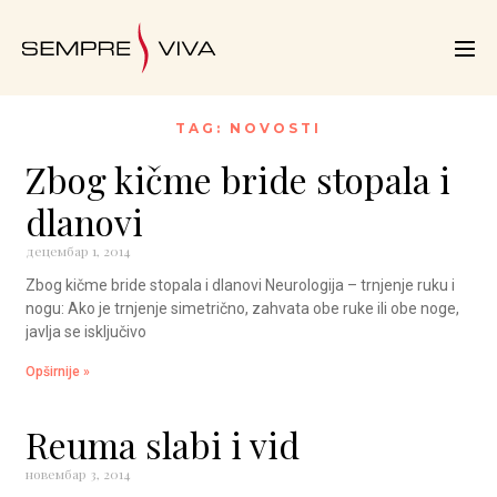
TAG: NOVOSTI
Zbog kičme bride stopala i
dlanovi
децембар 1, 2014
Zbog kičme bride stopala i dlanovi Neurologija – trnjenje ruku i
nogu: Ako je trnjenje simetrično, zahvata obe ruke ili obe noge,
javlja se isključivo
Opširnije »
Reuma slabi i vid
новембар 3, 2014