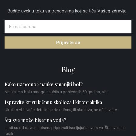
Budite uvek u toku sa trendovima koji se tiču Vašeg zdravlja.
Prijavite se
Blog
Kako uz pomoć nauke smanjiti bol?
Nauka je o bolu mnogo naučila u poslednjih 50 godina, ali i
Ispravite krivu kičmu: skolioza i kiropraktika
Ukoliko vi ili vaše dete ima krivu kičmu, ili skoliozu, ne očajavajte.
Šta sve može biserna voda?
Ljudi su od davnina biseru pripisivali isceljujuća svojstva. Šta sve nisu
radili