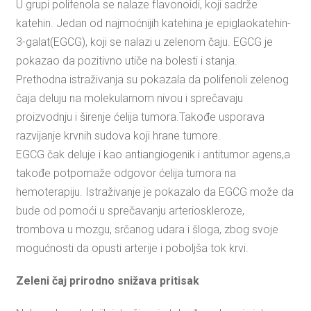
U grupi polifenola se nalaze flavonoidi, koji sadrže
katehin. Jedan od najmoćnijih katehina je epiglaokatehin-
3-galat(EGCG), koji se nalazi u zelenom čaju. EGCG je
pokazao da pozitivno utiče na bolesti i stanja.
Prethodna istraživanja su pokazala da polifenoli zelenog
čaja deluju na molekularnom nivou i sprečavaju
proizvodnju i širenje ćelija tumora.Takođe usporava
razvijanje krvnih sudova koji hrane tumore.
EGCG čak deluje i kao antiangiogenik i antitumor agens,a
takođe potpomaže odgovor ćelija tumora na
hemoterapiju. Istraživanje je pokazalo da EGCG može da
bude od pomoći u sprečavanju arterioskleroze,
trombova u mozgu, srčanog udara i šloga, zbog svoje
mogućnosti da opusti arterije i poboljša tok krvi.
Zeleni čaj prirodno snižava pritisak