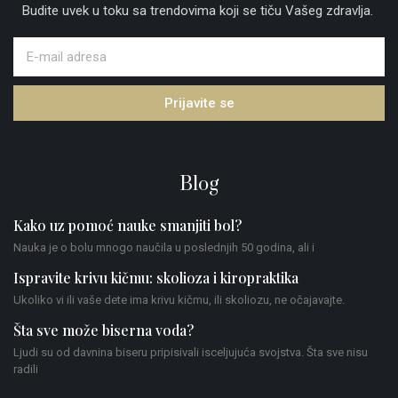
Budite uvek u toku sa trendovima koji se tiču Vašeg zdravlja.
Prijavite se
Blog
Kako uz pomoć nauke smanjiti bol?
Nauka je o bolu mnogo naučila u poslednjih 50 godina, ali i
Ispravite krivu kičmu: skolioza i kiropraktika
Ukoliko vi ili vaše dete ima krivu kičmu, ili skoliozu, ne očajavajte.
Šta sve može biserna voda?
Ljudi su od davnina biseru pripisivali isceljujuća svojstva. Šta sve nisu
radili