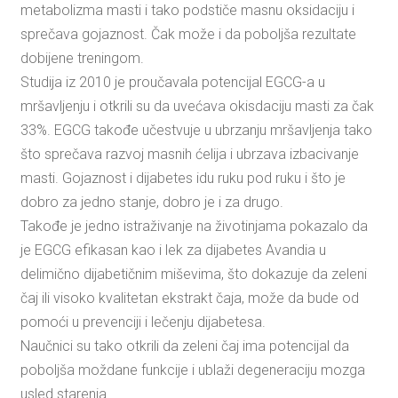
metabolizma masti i tako podstiče masnu oksidaciju i
sprečava gojaznost. Čak može i da poboljša rezultate
dobijene treningom.
Studija iz 2010 je proučavala potencijal EGCG-a u
mršavljenju i otkrili su da uvećava okisdaciju masti za čak
33%. EGCG takođe učestvuje u ubrzanju mršavljenja tako
što sprečava razvoj masnih ćelija i ubrzava izbacivanje
masti. Gojaznost i dijabetes idu ruku pod ruku i što je
dobro za jedno stanje, dobro je i za drugo.
Takođe je jedno istraživanje na životinjama pokazalo da
je EGCG efikasan kao i lek za dijabetes Avandia u
delimično dijabetičnim miševima, što dokazuje da zeleni
čaj ili visoko kvalitetan ekstrakt čaja, može da bude od
pomoći u prevenciji i lečenju dijabetesa.
Naučnici su tako otkrili da zeleni čaj ima potencijal da
poboljša moždane funkcije i ublaži degeneraciju mozga
usled starenja.