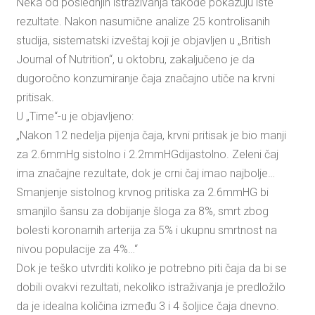
Neka od poslednjih istraživanja takođe pokazuju iste
rezultate. Nakon nasumične analize 25 kontrolisanih
studija, sistematski izveštaj koji je objavljen u „British
Journal of Nutrition“, u oktobru, zakaljučeno je da
dugoročno konzumiranje čaja značajno utiče na krvni
pritisak.
U „Time“-u je objavljeno:
„Nakon 12 nedelja pijenja čaja, krvni pritisak je bio manji
za 2.6mmHg sistolno i 2.2mmHGdijastolno. Zeleni čaj
ima značajne rezultate, dok je crni čaj imao najbolje…
Smanjenje sistolnog krvnog pritiska za 2.6mmHG bi
smanjilo šansu za dobijanje šloga za 8%, smrt zbog
bolesti koronarnih arterija za 5% i ukupnu smrtnost na
nivou populacije za 4%…“
Dok je teško utvrditi koliko je potrebno piti čaja da bi se
dobili ovakvi rezultati, nekoliko istraživanja je predložilo
da je idealna količina između 3 i 4 šoljice čaja dnevno.