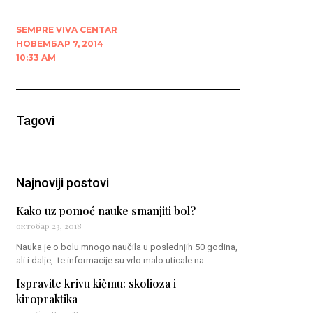
SEMPRE VIVA CENTAR
НОВЕМБАР 7, 2014
10:33 AM
Tagovi
Najnoviji postovi
Kako uz pomoć nauke smanjiti bol?
октобар 23, 2018
Nauka je o bolu mnogo naučila u poslednjih 50 godina,
ali i dalje, te informacije su vrlo malo uticale na
Ispravite krivu kičmu: skolioza i
kiropraktika