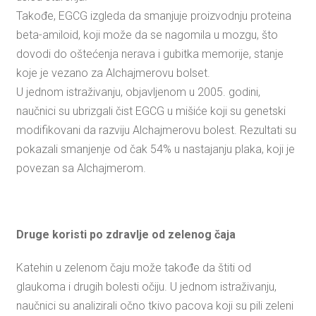
Takođe, EGCG izgleda da smanjuje proizvodnju proteina
beta-amiloid, koji može da se nagomila u mozgu, što
dovodi do oštećenja nerava i gubitka memorije, stanje
koje je vezano za Alchajmerovu bolset.
U jednom istraživanju, objavljenom u 2005. godini,
naučnici su ubrizgali čist EGCG u mišiće koji su genetski
modifikovani da razviju Alchajmerovu bolest. Rezultati su
pokazali smanjenje od čak 54% u nastajanju plaka, koji je
povezan sa Alchajmerom.
Druge koristi po zdravlje od zelenog čaja
Katehin u zelenom čaju može takođe da štiti od
glaukoma i drugih bolesti očiju. U jednom istraživanju,
naučnici su analizirali očno tkivo pacova koji su pili zeleni