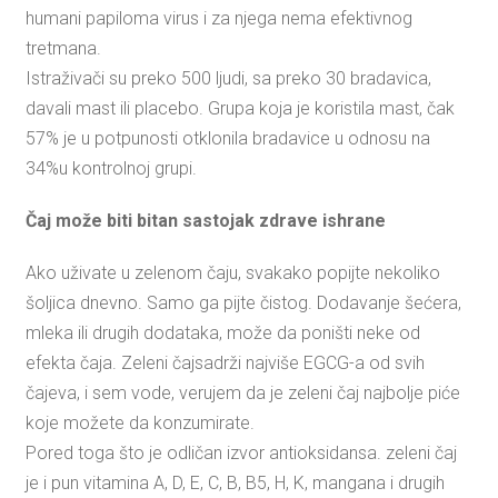
humani papiloma virus i za njega nema efektivnog
tretmana.
Istraživači su preko 500 ljudi, sa preko 30 bradavica,
davali mast ili placebo. Grupa koja je koristila mast, čak
57% je u potpunosti otklonila bradavice u odnosu na
34%u kontrolnoj grupi.
Čaj može biti bitan sastojak zdrave ishrane
Ako uživate u zelenom čaju, svakako popijte nekoliko
šoljica dnevno. Samo ga pijte čistog. Dodavanje šećera,
mleka ili drugih dodataka, može da poništi neke od
efekta čaja. Zeleni čajsadrži najviše EGCG-a od svih
čajeva, i sem vode, verujem da je zeleni čaj najbolje piće
koje možete da konzumirate.
Pored toga što je odličan izvor antioksidansa. zeleni čaj
je i pun vitamina A, D, E, C, B, B5, H, K, mangana i drugih