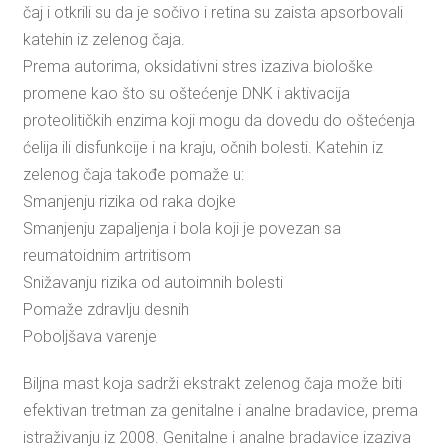
čaj i otkrili su da je sočivo i retina su zaista apsorbovali
katehin iz zelenog čaja.
Prema autorima, oksidativni stres izaziva biološke
promene kao što su oštećenje DNK i aktivacija
proteolitičkih enzima koji mogu da dovedu do oštećenja
ćelija ili disfunkcije i na kraju, očnih bolesti. Katehin iz
zelenog čaja takođe pomaže u:
Smanjenju rizika od raka dojke
Smanjenju zapaljenja i bola koji je povezan sa
reumatoidnim artritisom
Snižavanju rizika od autoimnih bolesti
Pomaže zdravlju desnih
Poboljšava varenje
Biljna mast koja sadrži ekstrakt zelenog čaja može biti
efektivan tretman za genitalne i analne bradavice, prema
istraživanju iz 2008. Genitalne i analne bradavice izaziva