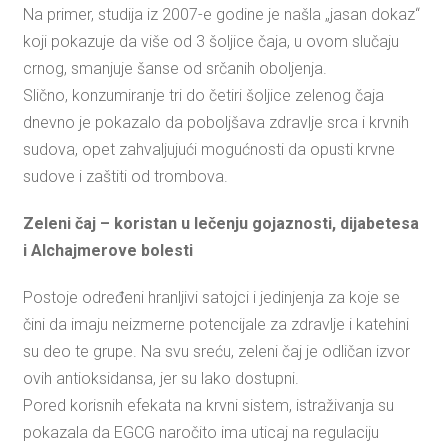
Na primer, studija iz 2007-e godine je našla „jasan dokaz“
koji pokazuje da više od 3 šoljice čaja, u ovom slučaju
crnog, smanjuje šanse od srčanih oboljenja.
Slično, konzumiranje tri do četiri šoljice zelenog čaja
dnevno je pokazalo da poboljšava zdravlje srca i krvnih
sudova, opet zahvaljujući mogućnosti da opusti krvne
sudove i zaštiti od trombova.
Zeleni čaj – koristan u lečenju gojaznosti, dijabetesa
i Alchajmerove bolesti
Postoje određeni hranljivi satojci i jedinjenja za koje se
čini da imaju neizmerne potencijale za zdravlje i katehini
su deo te grupe. Na svu sreću, zeleni čaj je odličan izvor
ovih antioksidansa, jer su lako dostupni.
Pored korisnih efekata na krvni sistem, istraživanja su
pokazala da EGCG naročito ima uticaj na regulaciju