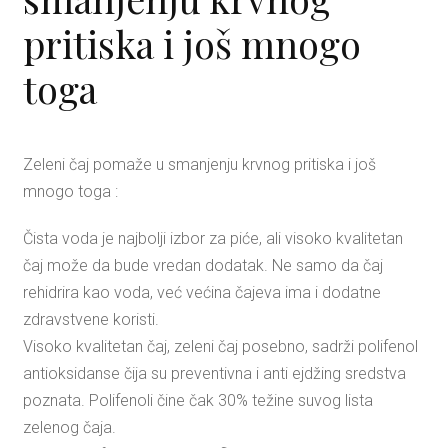
pritiska i još mnogo
toga
Zeleni čaj pomaže u smanjenju krvnog pritiska i još
mnogo toga :
Čista voda je najbolji izbor za piće, ali visoko kvalitetan
čaj može da bude vredan dodatak. Ne samo da čaj
rehidrira kao voda, već većina čajeva ima i dodatne
zdravstvene koristi.
Visoko kvalitetan čaj, zeleni čaj posebno, sadrži polifenol
antioksidanse čija su preventivna i anti ejdžing sredstva
poznata. Polifenoli čine čak 30% težine suvog lista
zelenog čaja.