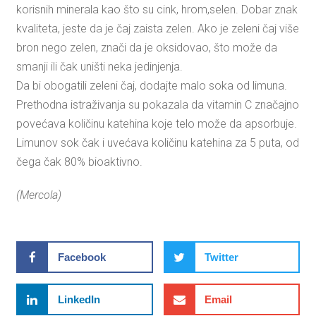
korisnih minerala kao što su cink, hrom,selen. Dobar znak
kvaliteta, jeste da je čaj zaista zelen. Ako je zeleni čaj više
bron nego zelen, znači da je oksidovao, što može da
smanji ili čak uništi neka jedinjenja.
Da bi obogatili zeleni čaj, dodajte malo soka od limuna.
Prethodna istraživanja su pokazala da vitamin C značajno
povećava količinu katehina koje telo može da apsorbuje.
Limunov sok čak i uvećava količinu katehina za 5 puta, od
čega čak 80% bioaktivno.
(Mercola)
Facebook
Twitter
LinkedIn
Email