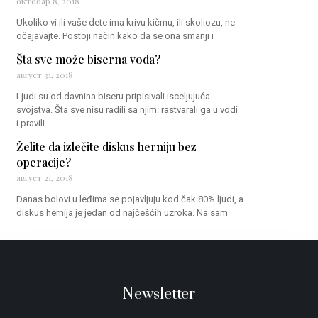
октобар 8, 2018
Ukoliko vi ili vaše dete ima krivu kičmu, ili skoliozu, ne
očajavajte. Postoji način kako da se ona smanji i
Šta sve može biserna voda?
август 31, 2018
Ljudi su od davnina biseru pripisivali isceljujuća
svojstva. Šta sve nisu radili sa njim: rastvarali ga u vodi
i pravili
Želite da izlečite diskus herniju bez
operacije?
август 21, 2018
Danas bolovi u leđima se pojavljuju kod čak 80% ljudi, a
diskus hernija je jedan od najčešćih uzroka. Na sam
Newsletter