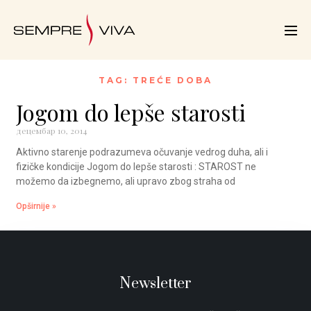
TAG: TREĆE DOBA
Jogom do lepše starosti
децембар 10, 2014
Aktivno starenje podrazumeva očuvanje vedrog duha, ali i
fizičke kondicije Jogom do lepše starosti : STAROST ne
možemo da izbegnemo, ali upravo zbog straha od
Opširnije »
Newsletter