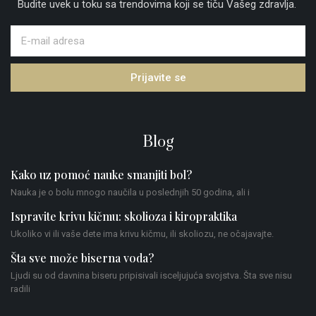
Budite uvek u toku sa trendovima koji se tiču Vašeg zdravlja.
Prijavite se
Blog
Kako uz pomoć nauke smanjiti bol?
Nauka je o bolu mnogo naučila u poslednjih 50 godina, ali i
Ispravite krivu kičmu: skolioza i kiropraktika
Ukoliko vi ili vaše dete ima krivu kičmu, ili skoliozu, ne očajavajte.
Šta sve može biserna voda?
Ljudi su od davnina biseru pripisivali isceljujuća svojstva. Šta sve nisu
radili