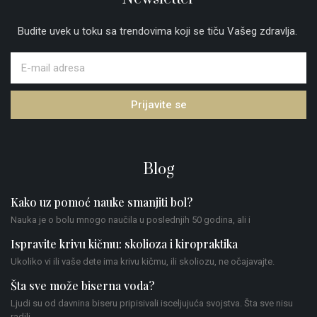
Budite uvek u toku sa trendovima koji se tiču Vašeg zdravlja.
Prijavite se
Blog
Kako uz pomoć nauke smanjiti bol?
Nauka je o bolu mnogo naučila u poslednjih 50 godina, ali i
Ispravite krivu kičmu: skolioza i kiropraktika
Ukoliko vi ili vaše dete ima krivu kičmu, ili skoliozu, ne očajavajte.
Šta sve može biserna voda?
Ljudi su od davnina biseru pripisivali isceljujuća svojstva. Šta sve nisu
radili