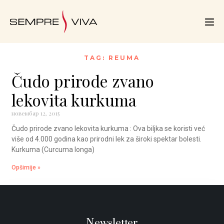
TAG: REUMA
Čudo prirode zvano
lekovita kurkuma
новембар 12, 2015
Čudo prirode zvano lekovita kurkuma : Ova biljka se koristi već
više od 4.000 godina kao prirodni lek za široki spektar bolesti.
Kurkuma (Curcuma longa)
Opširnije »
Newsletter