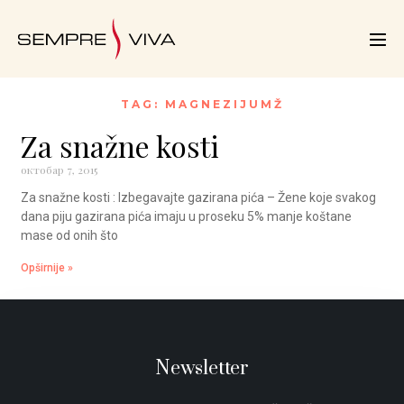
TAG: MAGNEZIJUMŽ
Za snažne kosti
октобар 7, 2015
Za snažne kosti : Izbegavajte gazirana pića – Žene koje svakog
dana piju gazirana pića imaju u proseku 5% manje koštane
mase od onih što
Opširnije »
Newsletter