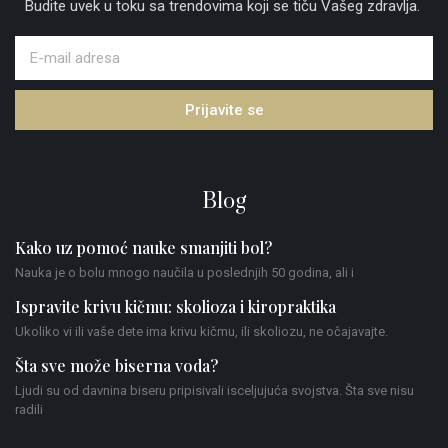
Budite uvek u toku sa trendovima koji se tiču Vašeg zdravlja.
Prijavite se
Blog
Kako uz pomoć nauke smanjiti bol?
Nauka je o bolu mnogo naučila u poslednjih 50 godina, ali i
Ispravite krivu kičmu: skolioza i kiropraktika
Ukoliko vi ili vaše dete ima krivu kičmu, ili skoliozu, ne očajavajte.
Šta sve može biserna voda?
Ljudi su od davnina biseru pripisivali isceljujuća svojstva. Šta sve nisu
radili