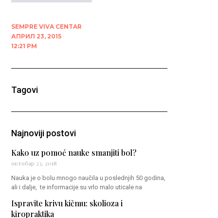
SEMPRE VIVA CENTAR
АПРИЛ 23, 2015
12:21 PM
Tagovi
Najnoviji postovi
Kako uz pomoć nauke smanjiti bol?
октобар 23, 2018
Nauka je o bolu mnogo naučila u poslednjih 50 godina,
ali i dalje, te informacije su vrlo malo uticale na
Ispravite krivu kičmu: skolioza i
kiropraktika