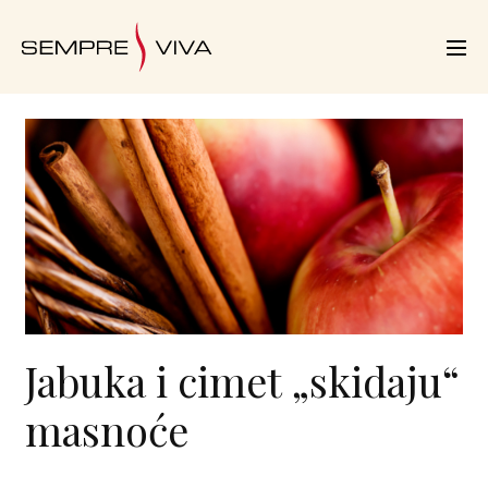
Jabuka i cimet „skidaju“
masnoće