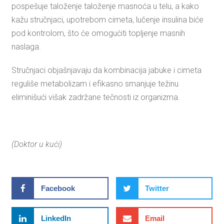
pospešuje taloženje taloženje masnoća u telu, a kako
kažu stručnjaci, upotrebom cimeta, lučenje insulina biće
pod kontrolom, što će omogućiti topljenje masnih
naslaga.
Stručnjaci objašnjavaju da kombinacija jabuke i cimeta
reguliše metabolizam i efikasno smanjuje težinu
eliminišući višak zadržane tečnosti iz organizma.
(Doktor u kući)
Facebook
Twitter
LinkedIn
Email