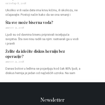
октобар 8, 2018
Ukoliko vi ili vaše dete ima krivu kičmu, ili skoliozu, ne
očajavajte. Postoji način kako da se ona smanji i
Šta sve može biserna voda?
август 31, 2018
Ljudi su od davnina biseru pripisivali isceljujuća
svojstva. Šta sve nisu radili sa njim: rastvarali ga u vodi
i pravili
Želite da izlečite diskus herniju bez
operacije?
август 21, 2018
Danas bolovi u leđima se pojavljuju kod čak 80% ljudi, a
diskus hernija je jedan od najčešćih uzroka. Na sam
Newsletter