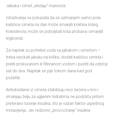
Jabuka i cimet „skidaju“ masnoće:
Istraživanja su pokazala da se uzimanjem samo pola
kašičice cimeta na dan može smanjiti količina lošeg
holesterola, može se poboljšati loša probava i smanjiti
trigliceridi.
Za napitak su potrebni voda sa jabukom i cimetom –
treba iseckati jabuku na kriške, dodati kašičicu cimeta i
preliti prokuvanom ili filtriranom vodom i pustiti da odstoji
sat do dva. Napitak se pije tokom dana kad god
poželite.
Antioksidansi iz cimeta stabilizuju nivo šećera u krvi i
smanjuju želju za ugljenim hidratima, ne podstiču pritom
preterano lučenje insulina, što je važan faktor uspešnog
mršavljenja. Jer, redovno „provociranje“ insulina