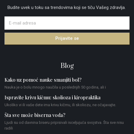
Budite uvek u toku sa trendovima koji se tiču Vašeg zdravlja.
Prijavite se
Blog
Kako uz pomoć nauke smanjiti bol?
Nauka je o bolu mnogo naučila u poslednjih 50 godina, ali i
Ispravite krivu kičmu: skolioza i kiropraktika
Ukoliko vi ili vaše dete ima krivu kičmu, ili skoliozu, ne očajavajte.
Šta sve može biserna voda?
Ljudi su od davnina biseru pripisivali isceljujuća svojstva. Šta sve nisu
radili