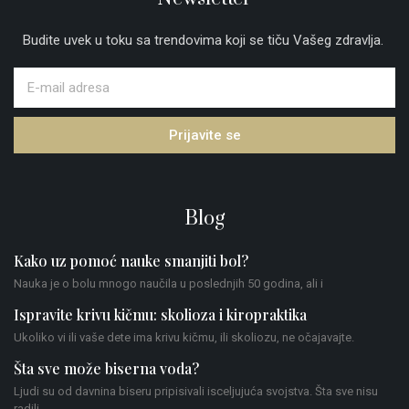
Budite uvek u toku sa trendovima koji se tiču Vašeg zdravlja.
Prijavite se
Blog
Kako uz pomoć nauke smanjiti bol?
Nauka je o bolu mnogo naučila u poslednjih 50 godina, ali i
Ispravite krivu kičmu: skolioza i kiropraktika
Ukoliko vi ili vaše dete ima krivu kičmu, ili skoliozu, ne očajavajte.
Šta sve može biserna voda?
Ljudi su od davnina biseru pripisivali isceljujuća svojstva. Šta sve nisu
radili