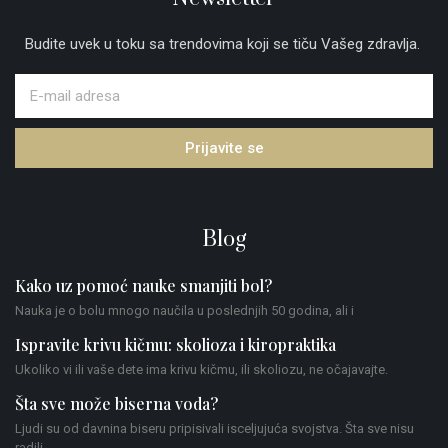
Budite uvek u toku sa trendovima koji se tiču Vašeg zdravlja.
Prijavite se
Blog
Kako uz pomoć nauke smanjiti bol?
Nauka je o bolu mnogo naučila u poslednjih 50 godina, ali i
Ispravite krivu kičmu: skolioza i kiropraktika
Ukoliko vi ili vaše dete ima krivu kičmu, ili skoliozu, ne očajavajte.
Šta sve može biserna voda?
Ljudi su od davnina biseru pripisivali isceljujuća svojstva. Šta sve nisu
radili