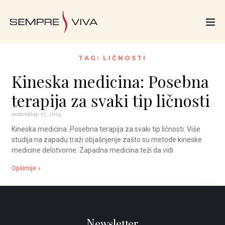
TAG: LIČNOSTI
Kineska medicina: Posebna
terapija za svaki tip ličnosti
новембар 17, 2014
Kineska medicina: Posebna terapija za svaki tip ličnosti: Više
studija na zapadu traži objašnjenje zašto su metode kineske
medicine delotvorne. Zapadna medicina teži da vidi
Opširnije »
Newsletter