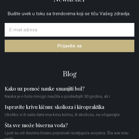
Budite uvek u toku sa trendovima koji se tiču Vašeg zdravlja.
Prijavite se
Blog
Kako uz pomoć nauke smanjiti bol?
Nauka je o bolu mnogo naučila u poslednjih 50 godina, ali i
Ispravite krivu kičmu: skolioza i kiropraktika
Ukoliko vi ili vaše dete ima krivu kičmu, ili skoliozu, ne očajavajte.
Šta sve može biserna voda?
Ljudi su od davnina biseru pripisivali isceljujuća svojstva. Šta sve nisu
radili