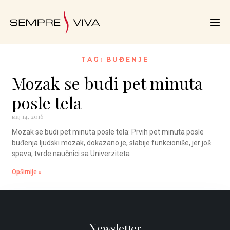
TAG: BUĐENJE
Mozak se budi pet minuta
posle tela
мај 14, 2016
Mozak se budi pet minuta posle tela: Prvih pet minuta posle
buđenja ljudski mozak, dokazano je, slabije funkcioniše, jer još
spava, tvrde naučnici sa Univerziteta
Opširnije »
Newsletter